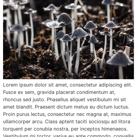
Lorem ipsum dolor sit amet, consectetur adipiscing elit.
Fusce ex sem, gravida placerat condimentum at,
rhoncus sed justo. Phasellus aliquet vestibulum mi sit
amet blandit. Praesent dictum metus eu dictum luctus.
Proin purus lectus, consectetur nec magna at, maximus
ullamcorper arcu. Class aptent taciti sociosqu ad litora
torquent per conubia nostra, per inceptos himenaeos.
Vestibulum mi tortor, varius eu ante commodo, convallis